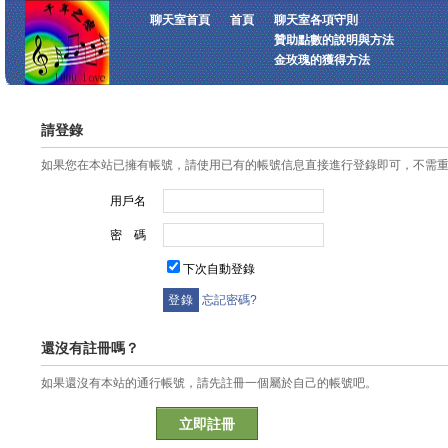
聊天室首頁
首頁
聊天室各項守則
贊助點數的說明與方法
金玫瑰的獲得方法
請登錄
如果您在本站已擁有帳號，請使用已有的帳號信息直接進行登錄即可，不需
用戶名
密 碼
下次自動登錄
忘記密碼?
還沒有註冊嗎？
如果還沒有本站的通行帳號，請先註冊一個屬於自己的帳號吧。
立即註冊