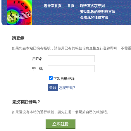
聊天室首頁
首頁
聊天室各項守則
贊助點數的說明與方法
金玫瑰的獲得方法
請登錄
如果您在本站已擁有帳號，請使用已有的帳號信息直接進行登錄即可，不需
用戶名
密 碼
下次自動登錄
忘記密碼?
還沒有註冊嗎？
如果還沒有本站的通行帳號，請先註冊一個屬於自己的帳號吧。
立即註冊