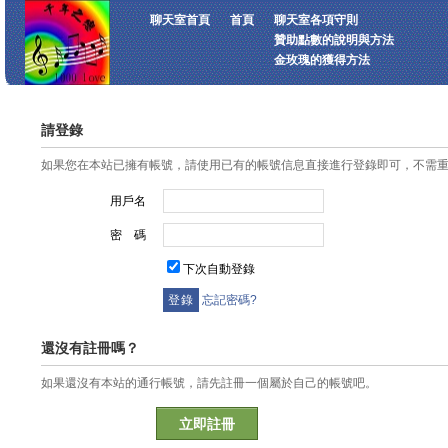
聊天室首頁
首頁
聊天室各項守則
贊助點數的說明與方法
金玫瑰的獲得方法
請登錄
如果您在本站已擁有帳號，請使用已有的帳號信息直接進行登錄即可，不需
用戶名
密 碼
下次自動登錄
忘記密碼?
還沒有註冊嗎？
如果還沒有本站的通行帳號，請先註冊一個屬於自己的帳號吧。
立即註冊