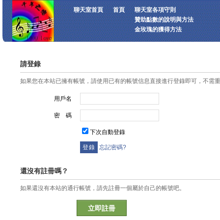
聊天室首頁
首頁
聊天室各項守則
贊助點數的說明與方法
金玫瑰的獲得方法
請登錄
如果您在本站已擁有帳號，請使用已有的帳號信息直接進行登錄即可，不需
用戶名
密 碼
下次自動登錄
忘記密碼?
還沒有註冊嗎？
如果還沒有本站的通行帳號，請先註冊一個屬於自己的帳號吧。
立即註冊