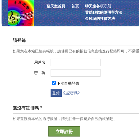
聊天室首頁
首頁
聊天室各項守則
贊助點數的說明與方法
金玫瑰的獲得方法
請登錄
如果您在本站已擁有帳號，請使用已有的帳號信息直接進行登錄即可，不需
用戶名
密 碼
下次自動登錄
忘記密碼?
還沒有註冊嗎？
如果還沒有本站的通行帳號，請先註冊一個屬於自己的帳號吧。
立即註冊