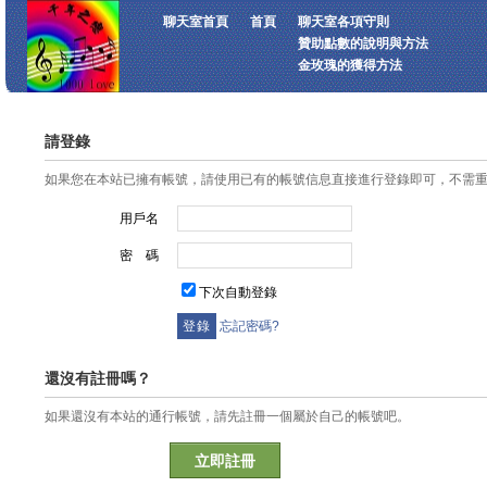
聊天室首頁
首頁
聊天室各項守則
贊助點數的說明與方法
金玫瑰的獲得方法
請登錄
如果您在本站已擁有帳號，請使用已有的帳號信息直接進行登錄即可，不需
用戶名
密 碼
下次自動登錄
忘記密碼?
還沒有註冊嗎？
如果還沒有本站的通行帳號，請先註冊一個屬於自己的帳號吧。
立即註冊