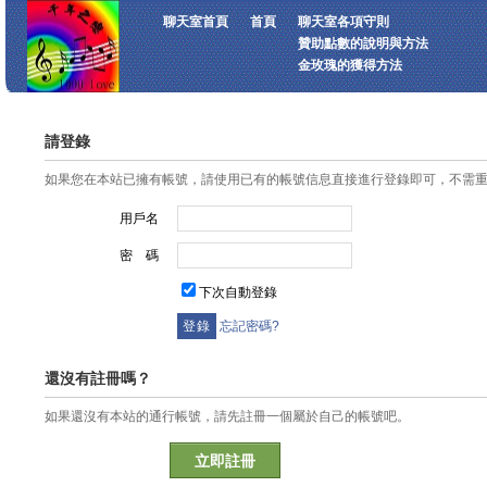
聊天室首頁
首頁
聊天室各項守則
贊助點數的說明與方法
金玫瑰的獲得方法
請登錄
如果您在本站已擁有帳號，請使用已有的帳號信息直接進行登錄即可，不需
用戶名
密 碼
下次自動登錄
忘記密碼?
還沒有註冊嗎？
如果還沒有本站的通行帳號，請先註冊一個屬於自己的帳號吧。
立即註冊