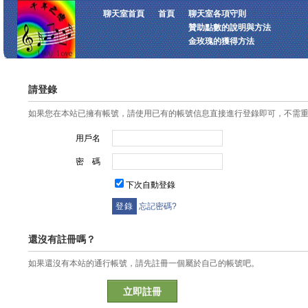
聊天室首頁
首頁
聊天室各項守則
贊助點數的說明與方法
金玫瑰的獲得方法
請登錄
如果您在本站已擁有帳號，請使用已有的帳號信息直接進行登錄即可，不需
用戶名
密 碼
下次自動登錄
忘記密碼?
還沒有註冊嗎？
如果還沒有本站的通行帳號，請先註冊一個屬於自己的帳號吧。
立即註冊