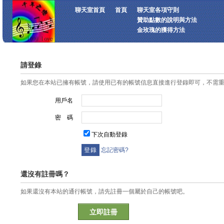
聊天室首頁
首頁
聊天室各項守則
贊助點數的說明與方法
金玫瑰的獲得方法
請登錄
如果您在本站已擁有帳號，請使用已有的帳號信息直接進行登錄即可，不需
用戶名
密 碼
下次自動登錄
忘記密碼?
還沒有註冊嗎？
如果還沒有本站的通行帳號，請先註冊一個屬於自己的帳號吧。
立即註冊