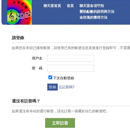
聊天室首頁
首頁
聊天室各項守則
贊助點數的說明與方法
金玫瑰的獲得方法
請登錄
如果您在本站已擁有帳號，請使用已有的帳號信息直接進行登錄即可，不需
用戶名
密 碼
下次自動登錄
忘記密碼?
還沒有註冊嗎？
如果還沒有本站的通行帳號，請先註冊一個屬於自己的帳號吧。
立即註冊