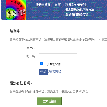
聊天室首頁
首頁
聊天室各項守則
贊助點數的說明與方法
金玫瑰的獲得方法
請登錄
如果您在本站已擁有帳號，請使用已有的帳號信息直接進行登錄即可，不需
用戶名
密 碼
下次自動登錄
忘記密碼?
還沒有註冊嗎？
如果還沒有本站的通行帳號，請先註冊一個屬於自己的帳號吧。
立即註冊