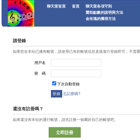
聊天室首頁
首頁
聊天室各項守則
贊助點數的說明與方法
金玫瑰的獲得方法
請登錄
如果您在本站已擁有帳號，請使用已有的帳號信息直接進行登錄即可，不需
用戶名
密 碼
下次自動登錄
忘記密碼?
還沒有註冊嗎？
如果還沒有本站的通行帳號，請先註冊一個屬於自己的帳號吧。
立即註冊