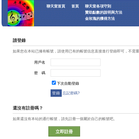
聊天室首頁
首頁
聊天室各項守則
贊助點數的說明與方法
金玫瑰的獲得方法
請登錄
如果您在本站已擁有帳號，請使用已有的帳號信息直接進行登錄即可，不需
用戶名
密 碼
下次自動登錄
忘記密碼?
還沒有註冊嗎？
如果還沒有本站的通行帳號，請先註冊一個屬於自己的帳號吧。
立即註冊