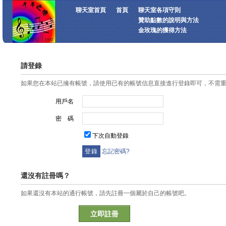
聊天室首頁
首頁
聊天室各項守則
贊助點數的說明與方法
金玫瑰的獲得方法
請登錄
如果您在本站已擁有帳號，請使用已有的帳號信息直接進行登錄即可，不需
用戶名
密 碼
下次自動登錄
忘記密碼?
還沒有註冊嗎？
如果還沒有本站的通行帳號，請先註冊一個屬於自己的帳號吧。
立即註冊