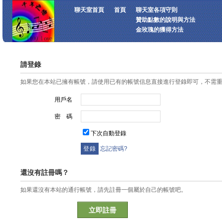
聊天室首頁
首頁
聊天室各項守則
贊助點數的說明與方法
金玫瑰的獲得方法
請登錄
如果您在本站已擁有帳號，請使用已有的帳號信息直接進行登錄即可，不需
用戶名
密 碼
下次自動登錄
忘記密碼?
還沒有註冊嗎？
如果還沒有本站的通行帳號，請先註冊一個屬於自己的帳號吧。
立即註冊