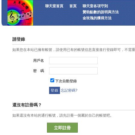
聊天室首頁
首頁
聊天室各項守則
贊助點數的說明與方法
金玫瑰的獲得方法
請登錄
如果您在本站已擁有帳號，請使用已有的帳號信息直接進行登錄即可，不需
用戶名
密 碼
下次自動登錄
忘記密碼?
還沒有註冊嗎？
如果還沒有本站的通行帳號，請先註冊一個屬於自己的帳號吧。
立即註冊