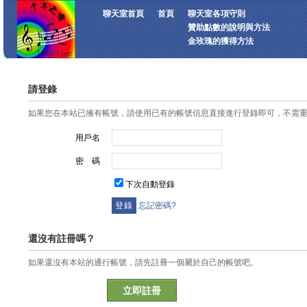
聊天室首頁
首頁
聊天室各項守則
贊助點數的說明與方法
金玫瑰的獲得方法
請登錄
如果您在本站已擁有帳號，請使用已有的帳號信息直接進行登錄即可，不需
用戶名
密 碼
下次自動登錄
忘記密碼?
還沒有註冊嗎？
如果還沒有本站的通行帳號，請先註冊一個屬於自己的帳號吧。
立即註冊