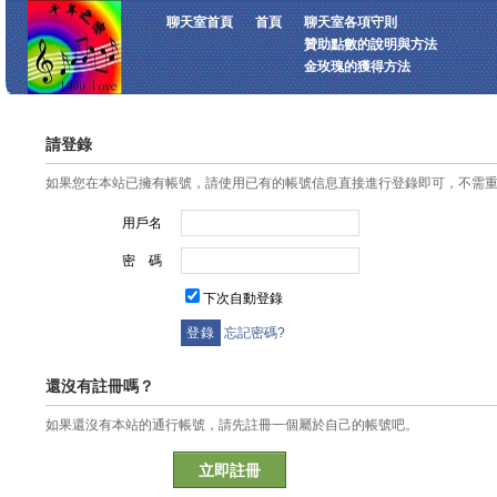
聊天室首頁
首頁
聊天室各項守則
贊助點數的說明與方法
金玫瑰的獲得方法
請登錄
如果您在本站已擁有帳號，請使用已有的帳號信息直接進行登錄即可，不需
用戶名
密 碼
下次自動登錄
忘記密碼?
還沒有註冊嗎？
如果還沒有本站的通行帳號，請先註冊一個屬於自己的帳號吧。
立即註冊