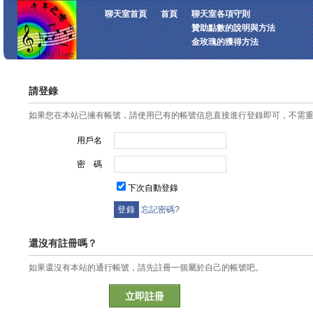
聊天室首頁
首頁
聊天室各項守則
贊助點數的說明與方法
金玫瑰的獲得方法
請登錄
如果您在本站已擁有帳號，請使用已有的帳號信息直接進行登錄即可，不需
用戶名
密 碼
下次自動登錄
忘記密碼?
還沒有註冊嗎？
如果還沒有本站的通行帳號，請先註冊一個屬於自己的帳號吧。
立即註冊