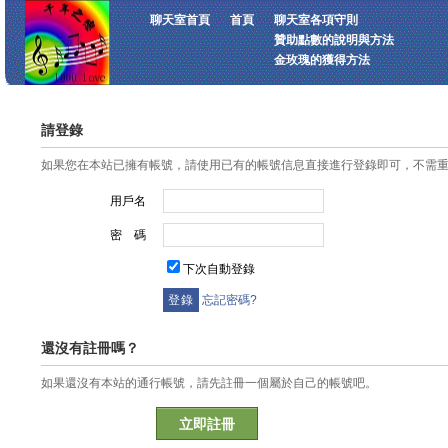
聊天室首頁
首頁
聊天室各項守則
贊助點數的說明與方法
金玫瑰的獲得方法
請登錄
如果您在本站已擁有帳號，請使用已有的帳號信息直接進行登錄即可，不需
用戶名
密 碼
下次自動登錄
忘記密碼?
還沒有註冊嗎？
如果還沒有本站的通行帳號，請先註冊一個屬於自己的帳號吧。
立即註冊