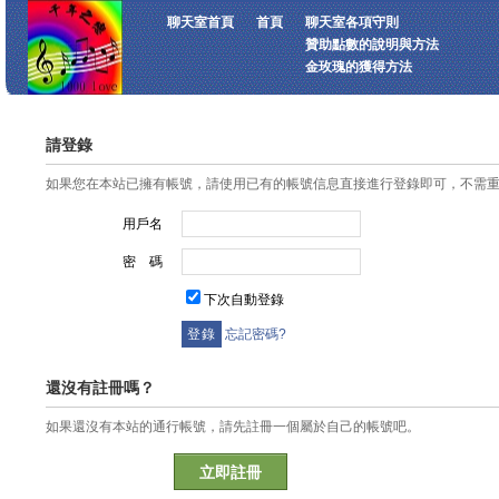
聊天室首頁
首頁
聊天室各項守則
贊助點數的說明與方法
金玫瑰的獲得方法
請登錄
如果您在本站已擁有帳號，請使用已有的帳號信息直接進行登錄即可，不需
用戶名
密 碼
下次自動登錄
忘記密碼?
還沒有註冊嗎？
如果還沒有本站的通行帳號，請先註冊一個屬於自己的帳號吧。
立即註冊