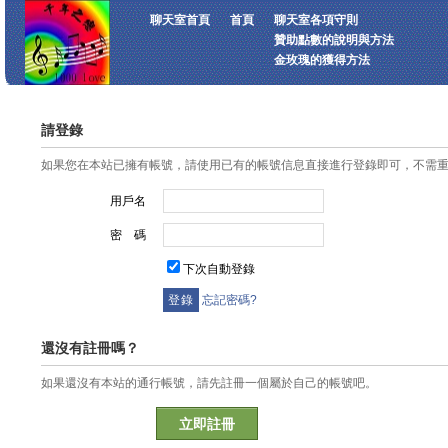
聊天室首頁
首頁
聊天室各項守則
贊助點數的說明與方法
金玫瑰的獲得方法
請登錄
如果您在本站已擁有帳號，請使用已有的帳號信息直接進行登錄即可，不需
用戶名
密 碼
下次自動登錄
忘記密碼?
還沒有註冊嗎？
如果還沒有本站的通行帳號，請先註冊一個屬於自己的帳號吧。
立即註冊