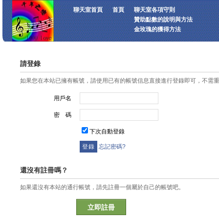
聊天室首頁
首頁
聊天室各項守則
贊助點數的說明與方法
金玫瑰的獲得方法
請登錄
如果您在本站已擁有帳號，請使用已有的帳號信息直接進行登錄即可，不需
用戶名
密 碼
下次自動登錄
忘記密碼?
還沒有註冊嗎？
如果還沒有本站的通行帳號，請先註冊一個屬於自己的帳號吧。
立即註冊