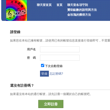
聊天室首頁
首頁
聊天室各項守則
贊助點數的說明與方法
金玫瑰的獲得方法
請登錄
如果您在本站已擁有帳號，請使用已有的帳號信息直接進行登錄即可，不需
用戶名
密 碼
下次自動登錄
忘記密碼?
還沒有註冊嗎？
如果還沒有本站的通行帳號，請先註冊一個屬於自己的帳號吧。
立即註冊