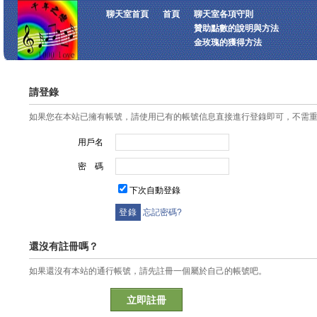
聊天室首頁
首頁
聊天室各項守則
贊助點數的說明與方法
金玫瑰的獲得方法
請登錄
如果您在本站已擁有帳號，請使用已有的帳號信息直接進行登錄即可，不需
用戶名
密 碼
下次自動登錄
忘記密碼?
還沒有註冊嗎？
如果還沒有本站的通行帳號，請先註冊一個屬於自己的帳號吧。
立即註冊