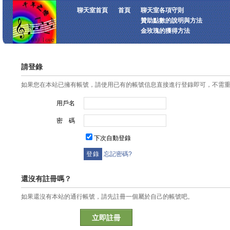
聊天室首頁
首頁
聊天室各項守則
贊助點數的說明與方法
金玫瑰的獲得方法
請登錄
如果您在本站已擁有帳號，請使用已有的帳號信息直接進行登錄即可，不需
用戶名
密 碼
下次自動登錄
忘記密碼?
還沒有註冊嗎？
如果還沒有本站的通行帳號，請先註冊一個屬於自己的帳號吧。
立即註冊