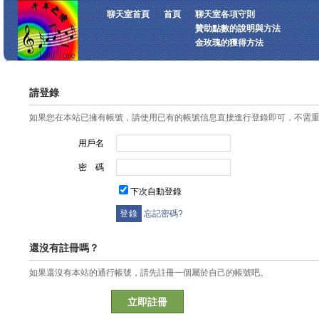
聊天室首頁
首頁
聊天室各項守則
贊助點數的說明與方法
金玫瑰的獲得方法
請登錄
如果您在本站已擁有帳號，請使用已有的帳號信息直接進行登錄即可，不需
用戶名
密 碼
下次自動登錄
忘記密碼?
還沒有註冊嗎？
如果還沒有本站的通行帳號，請先註冊一個屬於自己的帳號吧。
立即註冊