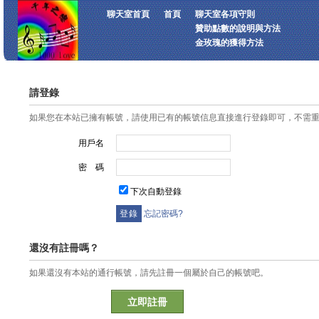
聊天室首頁
首頁
聊天室各項守則
贊助點數的說明與方法
金玫瑰的獲得方法
請登錄
如果您在本站已擁有帳號，請使用已有的帳號信息直接進行登錄即可，不需
用戶名
密 碼
下次自動登錄
忘記密碼?
還沒有註冊嗎？
如果還沒有本站的通行帳號，請先註冊一個屬於自己的帳號吧。
立即註冊