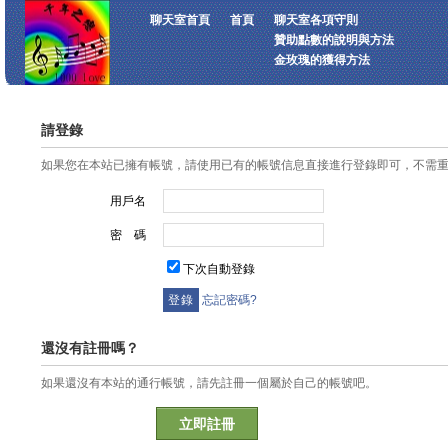
聊天室首頁
首頁
聊天室各項守則
贊助點數的說明與方法
金玫瑰的獲得方法
請登錄
如果您在本站已擁有帳號，請使用已有的帳號信息直接進行登錄即可，不需
用戶名
密 碼
下次自動登錄
忘記密碼?
還沒有註冊嗎？
如果還沒有本站的通行帳號，請先註冊一個屬於自己的帳號吧。
立即註冊