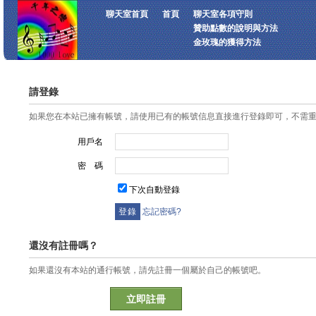
聊天室首頁
首頁
聊天室各項守則
贊助點數的說明與方法
金玫瑰的獲得方法
請登錄
如果您在本站已擁有帳號，請使用已有的帳號信息直接進行登錄即可，不需
用戶名
密 碼
下次自動登錄
忘記密碼?
還沒有註冊嗎？
如果還沒有本站的通行帳號，請先註冊一個屬於自己的帳號吧。
立即註冊