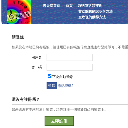
聊天室首頁
首頁
聊天室各項守則
贊助點數的說明與方法
金玫瑰的獲得方法
請登錄
如果您在本站已擁有帳號，請使用已有的帳號信息直接進行登錄即可，不需
用戶名
密 碼
下次自動登錄
忘記密碼?
還沒有註冊嗎？
如果還沒有本站的通行帳號，請先註冊一個屬於自己的帳號吧。
立即註冊