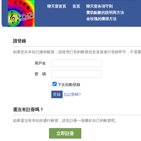
聊天室首頁
首頁
聊天室各項守則
贊助點數的說明與方法
金玫瑰的獲得方法
請登錄
如果您在本站已擁有帳號，請使用已有的帳號信息直接進行登錄即可，不需
用戶名
密 碼
下次自動登錄
忘記密碼?
還沒有註冊嗎？
如果還沒有本站的通行帳號，請先註冊一個屬於自己的帳號吧。
立即註冊