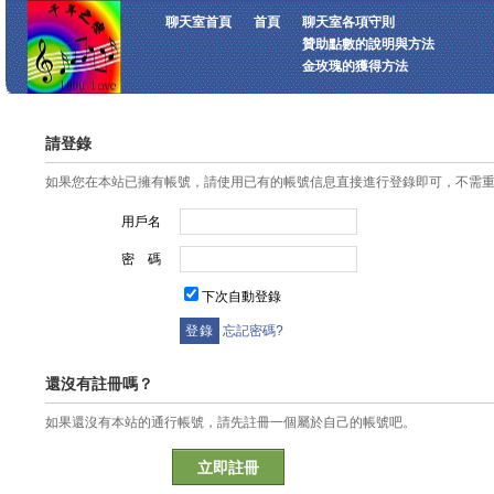
聊天室首頁
首頁
聊天室各項守則
贊助點數的說明與方法
金玫瑰的獲得方法
請登錄
如果您在本站已擁有帳號，請使用已有的帳號信息直接進行登錄即可，不需
用戶名
密 碼
下次自動登錄
忘記密碼?
還沒有註冊嗎？
如果還沒有本站的通行帳號，請先註冊一個屬於自己的帳號吧。
立即註冊