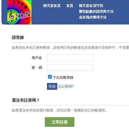
聊天室首頁
首頁
聊天室各項守則
贊助點數的說明與方法
金玫瑰的獲得方法
請登錄
如果您在本站已擁有帳號，請使用已有的帳號信息直接進行登錄即可，不需
用戶名
密 碼
下次自動登錄
忘記密碼?
還沒有註冊嗎？
如果還沒有本站的通行帳號，請先註冊一個屬於自己的帳號吧。
立即註冊