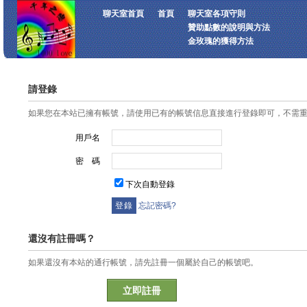
聊天室首頁
首頁
聊天室各項守則
贊助點數的說明與方法
金玫瑰的獲得方法
請登錄
如果您在本站已擁有帳號，請使用已有的帳號信息直接進行登錄即可，不需
用戶名
密 碼
下次自動登錄
忘記密碼?
還沒有註冊嗎？
如果還沒有本站的通行帳號，請先註冊一個屬於自己的帳號吧。
立即註冊