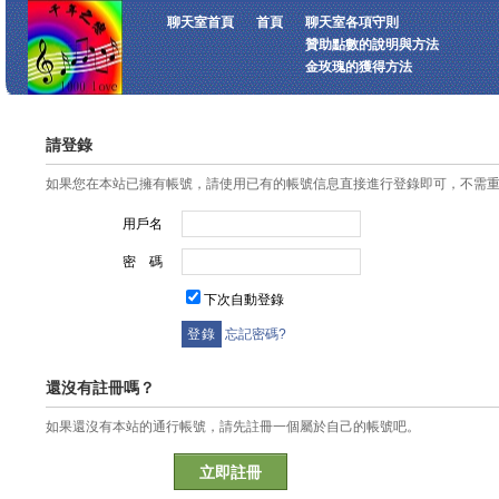
聊天室首頁
首頁
聊天室各項守則
贊助點數的說明與方法
金玫瑰的獲得方法
請登錄
如果您在本站已擁有帳號，請使用已有的帳號信息直接進行登錄即可，不需
用戶名
密 碼
下次自動登錄
忘記密碼?
還沒有註冊嗎？
如果還沒有本站的通行帳號，請先註冊一個屬於自己的帳號吧。
立即註冊