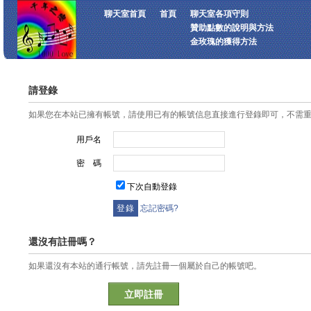
聊天室首頁
首頁
聊天室各項守則
贊助點數的說明與方法
金玫瑰的獲得方法
請登錄
如果您在本站已擁有帳號，請使用已有的帳號信息直接進行登錄即可，不需
用戶名
密 碼
下次自動登錄
忘記密碼?
還沒有註冊嗎？
如果還沒有本站的通行帳號，請先註冊一個屬於自己的帳號吧。
立即註冊