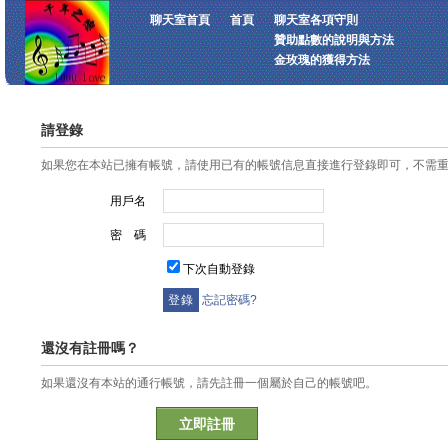
聊天室首頁
首頁
聊天室各項守則
贊助點數的說明與方法
金玫瑰的獲得方法
請登錄
如果您在本站已擁有帳號，請使用已有的帳號信息直接進行登錄即可，不需
用戶名
密 碼
下次自動登錄
忘記密碼?
還沒有註冊嗎？
如果還沒有本站的通行帳號，請先註冊一個屬於自己的帳號吧。
立即註冊