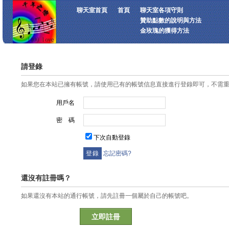
聊天室首頁
首頁
聊天室各項守則
贊助點數的說明與方法
金玫瑰的獲得方法
請登錄
如果您在本站已擁有帳號，請使用已有的帳號信息直接進行登錄即可，不需
用戶名
密 碼
下次自動登錄
忘記密碼?
還沒有註冊嗎？
如果還沒有本站的通行帳號，請先註冊一個屬於自己的帳號吧。
立即註冊