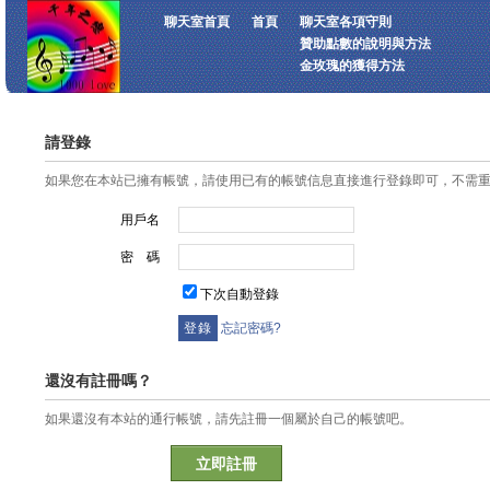
聊天室首頁
首頁
聊天室各項守則
贊助點數的說明與方法
金玫瑰的獲得方法
請登錄
如果您在本站已擁有帳號，請使用已有的帳號信息直接進行登錄即可，不需
用戶名
密 碼
下次自動登錄
忘記密碼?
還沒有註冊嗎？
如果還沒有本站的通行帳號，請先註冊一個屬於自己的帳號吧。
立即註冊