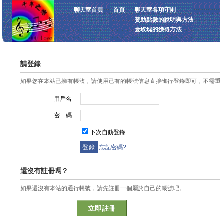
聊天室首頁
首頁
聊天室各項守則
贊助點數的說明與方法
金玫瑰的獲得方法
請登錄
如果您在本站已擁有帳號，請使用已有的帳號信息直接進行登錄即可，不需
用戶名
密 碼
下次自動登錄
忘記密碼?
還沒有註冊嗎？
如果還沒有本站的通行帳號，請先註冊一個屬於自己的帳號吧。
立即註冊