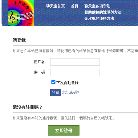
聊天室首頁
首頁
聊天室各項守則
贊助點數的說明與方法
金玫瑰的獲得方法
請登錄
如果您在本站已擁有帳號，請使用已有的帳號信息直接進行登錄即可，不需
用戶名
密 碼
下次自動登錄
忘記密碼?
還沒有註冊嗎？
如果還沒有本站的通行帳號，請先註冊一個屬於自己的帳號吧。
立即註冊