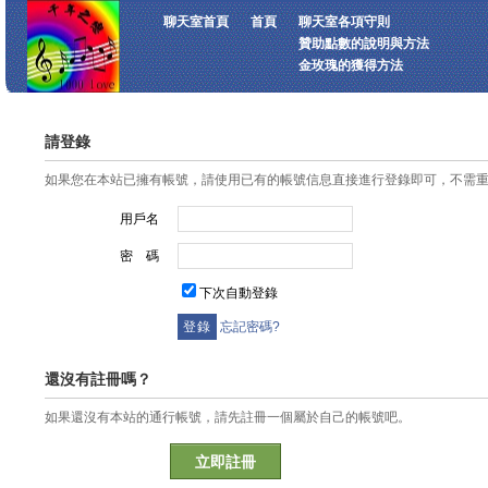
聊天室首頁
首頁
聊天室各項守則
贊助點數的說明與方法
金玫瑰的獲得方法
請登錄
如果您在本站已擁有帳號，請使用已有的帳號信息直接進行登錄即可，不需
用戶名
密 碼
下次自動登錄
忘記密碼?
還沒有註冊嗎？
如果還沒有本站的通行帳號，請先註冊一個屬於自己的帳號吧。
立即註冊