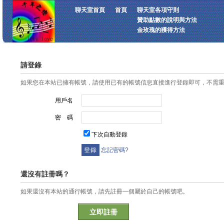
聊天室首頁
首頁
聊天室各項守則
贊助點數的說明與方法
金玫瑰的獲得方法
請登錄
如果您在本站已擁有帳號，請使用已有的帳號信息直接進行登錄即可，不需
用戶名
密 碼
下次自動登錄
忘記密碼?
還沒有註冊嗎？
如果還沒有本站的通行帳號，請先註冊一個屬於自己的帳號吧。
立即註冊