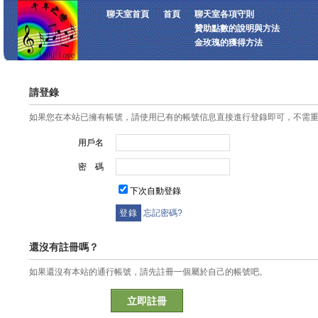
聊天室首頁
首頁
聊天室各項守則
贊助點數的說明與方法
金玫瑰的獲得方法
請登錄
如果您在本站已擁有帳號，請使用已有的帳號信息直接進行登錄即可，不需
用戶名
密 碼
下次自動登錄
忘記密碼?
還沒有註冊嗎？
如果還沒有本站的通行帳號，請先註冊一個屬於自己的帳號吧。
立即註冊