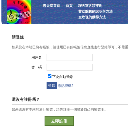
聊天室首頁
首頁
聊天室各項守則
贊助點數的說明與方法
金玫瑰的獲得方法
請登錄
如果您在本站已擁有帳號，請使用已有的帳號信息直接進行登錄即可，不需
用戶名
密 碼
下次自動登錄
忘記密碼?
還沒有註冊嗎？
如果還沒有本站的通行帳號，請先註冊一個屬於自己的帳號吧。
立即註冊