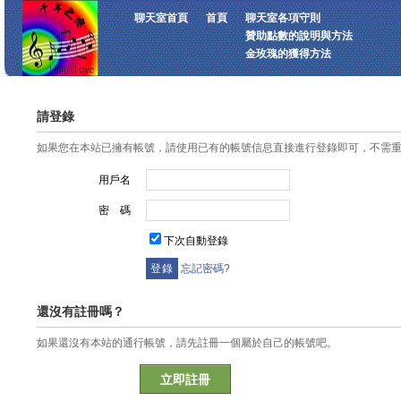
聊天室首頁
首頁
聊天室各項守則
贊助點數的說明與方法
金玫瑰的獲得方法
請登錄
如果您在本站已擁有帳號，請使用已有的帳號信息直接進行登錄即可，不需
用戶名
密 碼
下次自動登錄
忘記密碼?
還沒有註冊嗎？
如果還沒有本站的通行帳號，請先註冊一個屬於自己的帳號吧。
立即註冊