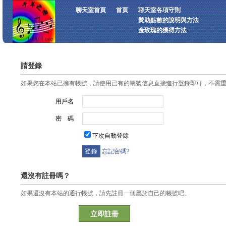
聊天室首頁
首頁
聊天室各項守則
贊助點數的說明與方法
金玫瑰的獲得方法
請登錄
如果您在本站已擁有帳號，請使用已有的帳號信息直接進行登錄即可，不需
用戶名
密 碼
下次自動登錄
忘記密碼?
還沒有註冊嗎？
如果還沒有本站的通行帳號，請先註冊一個屬於自己的帳號吧。
立即註冊