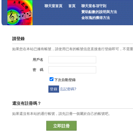
聊天室首頁
首頁
聊天室各項守則
贊助點數的說明與方法
金玫瑰的獲得方法
請登錄
如果您在本站已擁有帳號，請使用已有的帳號信息直接進行登錄即可，不需
用戶名
密 碼
下次自動登錄
忘記密碼?
還沒有註冊嗎？
如果還沒有本站的通行帳號，請先註冊一個屬於自己的帳號吧。
立即註冊